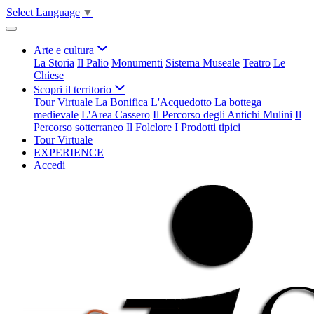
Select Language
▼
Arte e cultura
La Storia
Il Palio
Monumenti
Sistema Museale
Teatro
Le
Chiese
Scopri il territorio
Tour Virtuale
La Bonifica
L'Acquedotto
La bottega
medievale
L'Area Cassero
Il Percorso degli Antichi Mulini
Il
Percorso sotterraneo
Il Folclore
I Prodotti tipici
Tour Virtuale
EXPERIENCE
Accedi