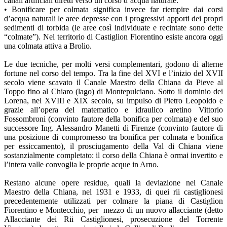
canali artificiali diretti verso un corso d’acqua naturale.
• Bonificare per colmata significa invece far riempire dai corsi
d’acqua naturali le aree depresse con i progressivi apporti dei propri
sedimenti di torbida (le aree così individuate e recintate sono dette
“colmate”). Nel territorio di Castiglion Fiorentino esiste ancora oggi
una colmata attiva a Brolio.
Le due tecniche, per molti versi complementari, godono di alterne
fortune nel corso del tempo. Tra la fine del XVI e l’inizio del XVII
secolo viene scavato il Canale Maestro della Chiana da Pieve al
Toppo fino al Chiaro (lago) di Montepulciano. Sotto il dominio dei
Lorena, nel XVIII e XIX secolo, su impulso di Pietro Leopoldo e
grazie all’opera del matematico e idraulico aretino Vittorio
Fossombroni (convinto fautore della bonifica per colmata) e del suo
successore Ing. Alessandro Manetti di Firenze (convinto fautore di
una posizione di compromesso tra bonifica per colmata e bonifica
per essiccamento), il prosciugamento della Val di Chiana viene
sostanzialmente completato: il corso della Chiana è ormai invertito e
l’intera valle convoglia le proprie acque in Arno.
Restano alcune opere residue, quali la deviazione nel Canale
Maestro della Chiana, nel 1931 e 1933, di quei rii castiglionesi
precedentemente utilizzati per colmare la piana di Castiglion
Fiorentino e Montecchio, per mezzo di un nuovo allacciante (detto
Allacciante dei Rii Castiglionesi, prosecuzione del Torrente