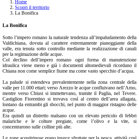
Home
Scopri il territorio
La Bonifica
La Bonifica
Sotto l’impero romano la naturale tendenza all’impaludamento della
Valdichiana, dovuta al carattere estremamente pianeggiante della
valle, era tenuta sotto controllo mediante la realizzazione di canali
per la regimazione delle acque.
Col declino dell’impero romano ogni forma di manutenzione
idraulica viene meno e già i documenti altomedievali ricordano il
Chiana non come semplice fiume ma come vasto specchio d’acqua.
La palude si estendeva prevalentemente nella zona centrale della
valle per 11.000 ettari; verso Arezzo le acque confluivano nell’Arno,
mentre verso Chiusi si immettevano, tramite il Paglia, nel Tevere.
Castiglion Fiorentino si trovava così al centro dell’area allagata,
lontano da entrambi gli sbocchi, nel punto di maggior ristagno delle
acque.
Era quindi un distretto malsano con un elevato pericolo di febbri
malariche e le colture pregiate, come l’olivo e la vite, si
concentrarono sulle colline più alte.
Le zone acquitrinose erano invece sfruttate per la pesca, attività così