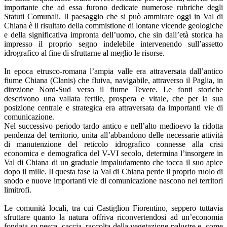
importante che ad essa furono dedicate numerose rubriche degli
Statuti Comunali. Il paesaggio che si può ammirare oggi in Val di
Chiana è il risultato della commistione di lontane vicende geologiche
e della significativa impronta dell’uomo, che sin dall’età storica ha
impresso il proprio segno indelebile intervenendo sull’assetto
idrografico al fine di sfruttarne al meglio le risorse.
In epoca etrusco-romana l’ampia valle era attraversata dall’antico
fiume Chiana (Clanis) che fluiva, navigabile, attraverso il Paglia, in
direzione Nord-Sud verso il fiume Tevere. Le fonti storiche
descrivono una vallata fertile, prospera e vitale, che per la sua
posizione centrale e strategica era attraversata da importanti vie di
comunicazione.
Nel successivo periodo tardo antico e nell’alto medioevo la ridotta
pendenza del territorio, unita all’abbandono delle necessarie attività
di manutenzione del reticolo idrografico connesse alla crisi
economica e demografica del V-VI secolo, determina l’insorgere in
Val di Chiana di un graduale impaludamento che tocca il suo apice
dopo il mille. Il questa fase la Val di Chiana perde il proprio ruolo di
snodo e nuove importanti vie di comunicazione nascono nei territori
limitrofi.
Le comunità locali, tra cui Castiglion Fiorentino, seppero tuttavia
sfruttare quanto la natura offriva riconvertendosi ad un’economia
fondata su pesca, caccia, raccolta della vegetazione palustre e, come