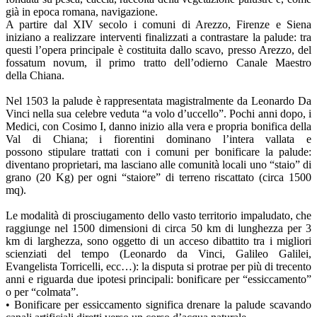
già in epoca romana, navigazione.
A partire dal XIV secolo i comuni di Arezzo, Firenze e Siena
iniziano a realizzare interventi finalizzati a contrastare la palude: tra
questi l’opera principale è costituita dallo scavo, presso Arezzo, del
fossatum novum, il primo tratto dell’odierno Canale Maestro
della Chiana.
Nel 1503 la palude è rappresentata magistralmente da Leonardo Da
Vinci nella sua celebre veduta “a volo d’uccello”. Pochi anni dopo, i
Medici, con Cosimo I, danno inizio alla vera e propria bonifica della
Val di Chiana; i fiorentini dominano l’intera vallata e
possono stipulare trattati con i comuni per bonificare la palude:
diventano proprietari, ma lasciano alle comunità locali uno “staio” di
grano (20 Kg) per ogni “staiore” di terreno riscattato (circa 1500
mq).
Le modalità di prosciugamento dello vasto territorio impaludato, che
raggiunge nel 1500 dimensioni di circa 50 km di lunghezza per 3
km di larghezza, sono oggetto di un acceso dibattito tra i migliori
scienziati del tempo (Leonardo da Vinci, Galileo Galilei,
Evangelista Torricelli, ecc…): la disputa si protrae per più di trecento
anni e riguarda due ipotesi principali: bonificare per “essiccamento”
o per “colmata”.
• Bonificare per essiccamento significa drenare la palude scavando