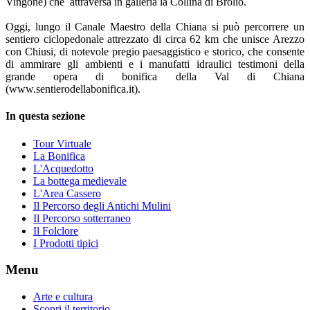
Vingone) che attraversa in galleria la Collina di Brolio.
Oggi, lungo il Canale Maestro della Chiana si può percorrere un
sentiero ciclopedonale attrezzato di circa 62 km che unisce Arezzo
con Chiusi, di notevole pregio paesaggistico e storico, che consente
di ammirare gli ambienti e i manufatti idraulici testimoni della
grande opera di bonifica della Val di Chiana
(www.sentierodellabonifica.it).
In questa sezione
Tour Virtuale
La Bonifica
L'Acquedotto
La bottega medievale
L'Area Cassero
Il Percorso degli Antichi Mulini
Il Percorso sotterraneo
Il Folclore
I Prodotti tipici
Menu
Arte e cultura
Scopri il territorio